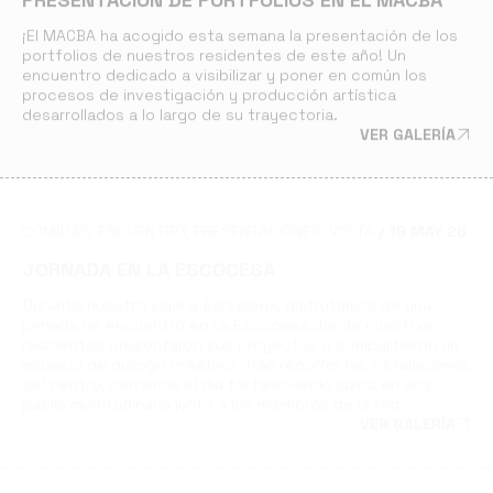
¡El MACBA ha acogido esta semana la presentación de los
portfolios de nuestros residentes de este año! Un
encuentro dedicado a visibilizar y poner en común los
procesos de investigación y producción artística
desarrollados a lo largo de su trayectoria.
VER GALERÍA
COMIDAS
ENCUENTRO
PRESENTACIONES
VISITA
19 MAY 26
JORNADA EN LA ESCOCESA
Durante nuestro viaje a Barcelona, disfrutamos de una
jornada de encuentro en La Escocesa donde nuestrxs
residentes presentaron sus proyectos y compartieron un
espacio de diálogo creativo. Tras recorrer las instalaciones
del centro, cerramos el día fortaleciendo lazos en una
paella multitudinaria junto a los miembros de la red.
VER GALERÍA