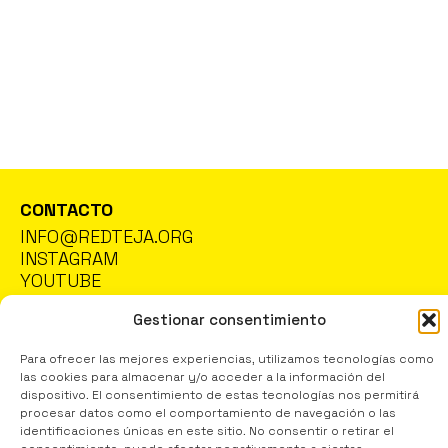
PRESENTACIONES
11 JUN 26
PRESENTACIÓN DE PORTFOLIOS EN EL MUSEO
REINA SOFÍA
Presentación de los portfolios de Maria Zrieq, Abboud Abu
Tair, Nisreen Tahhan y Mohamed Bakri en el Museo Reina
Sofía.
VER GALERÍA
CONTACTO
INFO@REDTEJA.ORG
INSTAGRAM
YOUTUBE
TEJA
Gestionar consentimiento
RED DE ESPACIOS CULTURALES EN APOYO A
SITUACIONES DE EMERGENCIA
Para ofrecer las mejores experiencias, utilizamos tecnologías como
las cookies para almacenar y/o acceder a la información del
POLÍTICA DE PRIVACIDAD
dispositivo. El consentimiento de estas tecnologías nos permitirá
POLÍTICA DE COOKIES
AVISO LEGAL
procesar datos como el comportamiento de navegación o las
identificaciones únicas en este sitio. No consentir o retirar el
DESIGN & DEVELOPMENT
NO SOMOS NADA