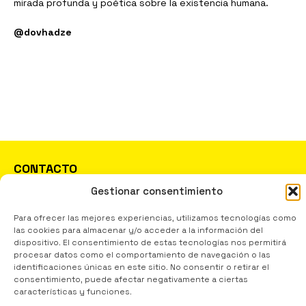
mirada profunda y poética sobre la existencia humana.
@dovhadze
CONTACTO
INFO@REDTEJA.ORG
Gestionar consentimiento
INSTAGRAM
YOUTUBE
Para ofrecer las mejores experiencias, utilizamos tecnologías como
TEJA
las cookies para almacenar y/o acceder a la información del
dispositivo. El consentimiento de estas tecnologías nos permitirá
RED DE ESPACIOS CULTURALES EN APOYO A
procesar datos como el comportamiento de navegación o las
SITUACIONES DE EMERGENCIA
identificaciones únicas en este sitio. No consentir o retirar el
consentimiento, puede afectar negativamente a ciertas
POLÍTICA DE PRIVACIDAD
características y funciones.
POLÍTICA DE COOKIES