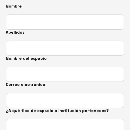
Por favor, deja este campo vacío.
Por favor, deja este campo vacío.
Nombre
Apellidos
Nombre del espacio
Correo electrónico
¿A qué tipo de espacio o institución perteneces?