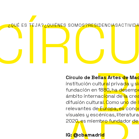
CÍRC
¿QUÉ ES TEJA?
¿QUIÉNES SOMOS?
RESIDENCIAS
ACTIVID
B
Círculo de Bellas Artes de Ma
institución cultural privada y 
fundación en 1880, ha desempe
ámbito internacional de la crea
difusión cultural. Como uno de 
relevantes de Europa, es cono
visuales y escénicas, literatura
2020, es miembro fundador de 
IG: @cbamadrid