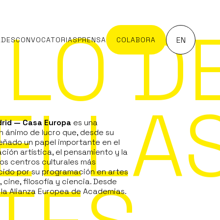
ULO D
EN
ADES
CONVOCATORIAS
PRENSA
COLABORA
ELLA
drid — Casa Europa
es una
sin ánimo de lucro que, desde su
ñado un papel importante en el
ción artística, el pensamiento y la
los centros culturales más
cido por su programación en artes
, cine, filosofía y ciencia. Desde
la Alianza Europea de Academias.