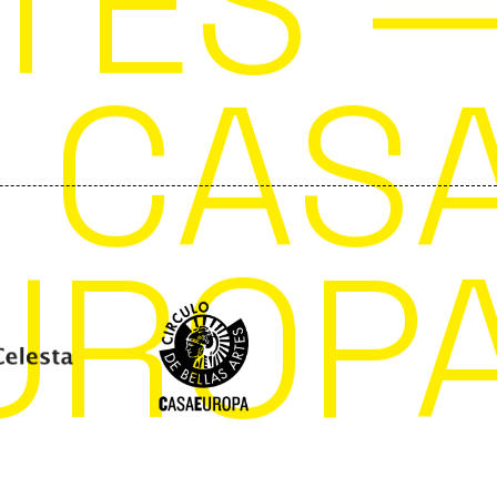
TES 
CAS
UROP