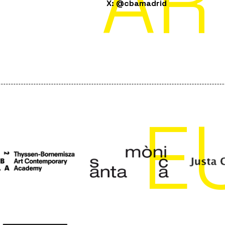
AR
X: @cbamadrid
E