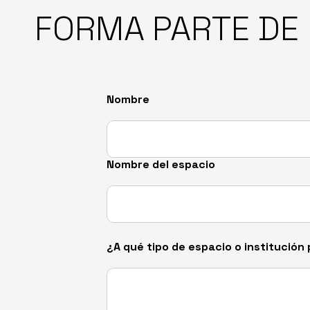
FORMA PARTE DE
Por favor, deja este campo vacío.
Por favor, deja este campo vacío.
Nombre
Nombre del espacio
¿A qué tipo de espacio o institució