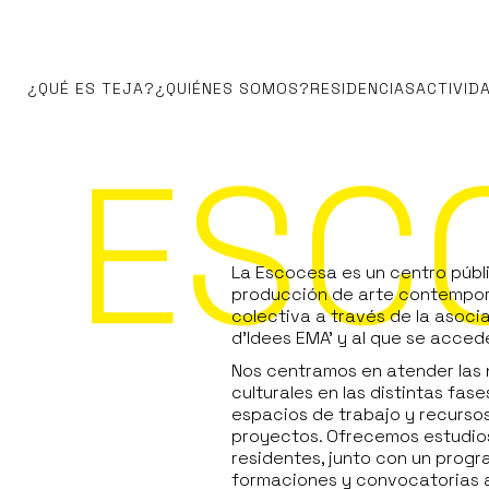
¿QUÉ ES TEJA?
¿QUIÉNES SOMOS?
RESIDENCIAS
ACTIVID
ESC
La Escocesa es un centro públi
producción de arte contempo
colectiva a través de la asoci
d’Idees EMA’
y al que se acced
Nos centramos en atender las 
culturales en las distintas fas
espacios de trabajo y recursos
proyectos. Ofrecemos estudios 
residentes, junto con un progr
formaciones y convocatorias a