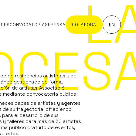
L
EN
ADES
CONVOCATORIAS
PRENSA
COLABORA
OCES
co de residencias artísticas y de
ráneo gestionado de forma
ación de artistas
‘Associació
e mediante convocatoria pública.
necesidades de artistas y agentes
es de su trayectoria, ofreciendo
 para el desarrollo de sus
y talleres para más de 30 artistas
ama público gratuito de eventos,
biertas.