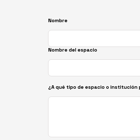
Por favor, deja este campo vacío.
Por favor, deja este campo vacío.
Nombre
Nombre del espacio
¿A qué tipo de espacio o institució