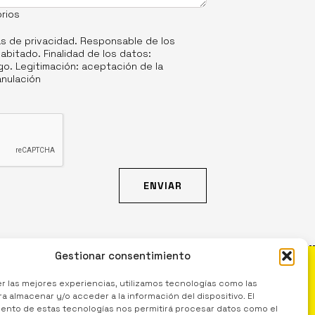
rios
as de privacidad
. Responsable de los
abitado. Finalidad de los datos:
o. Legitimación: aceptación de la
anulación
Gestionar consentimiento
er las mejores experiencias, utilizamos tecnologías como las
TEJA
a almacenar y/o acceder a la información del dispositivo. El
 DE ESPACIOS CULTURALES EN APOYO A
ento de estas tecnologías nos permitirá procesar datos como el