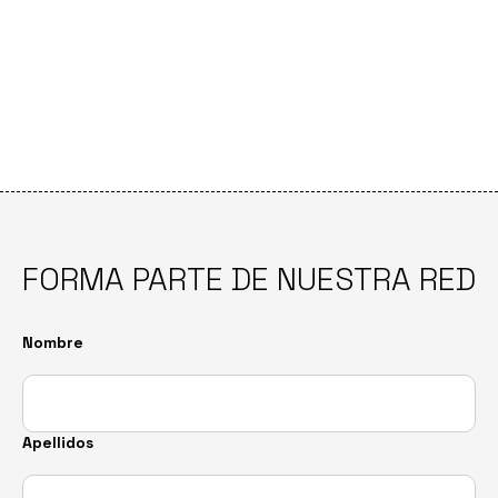
FORMA PARTE DE NUESTRA RED
Por favor, deja este campo vacío.
Por favor, deja este campo vacío.
Nombre
Apellidos