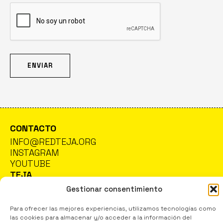
CONTACTO
INFO@REDTEJA.ORG
INSTAGRAM
YOUTUBE
TEJA
RED DE ESPACIOS CULTURALES EN APOYO A
Gestionar consentimiento
SITUACIONES DE EMERGENCIA
Para ofrecer las mejores experiencias, utilizamos tecnologías como
POLÍTICA DE PRIVACIDAD
las cookies para almacenar y/o acceder a la información del
POLÍTICA DE COOKIES