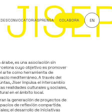
JISE
EN
ADES
CONVOCATORIAS
PRENSA
COLABORA
n árabe, es una asociación sin
rcelona cuyo objetivo es promover
del arte como herramienta de
pacio mediterráneo. A través del
untas, Jiser impulsa el intercambio
as realidades culturales y sociales,
ural en el ámbito local.
tran la generación de proyectos de
spacios de reflexión compartida
les; el desarrollo de iniciativas