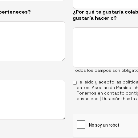
n perteneces?
¿Por qué te gustaría cola
gustaría hacerlo?
Todos los campos son obligato
He leído y acepto las
polític
datos: Asociación Paraíso Inh
Ponernos en contacto contig
privacidad | Duración: hasta 