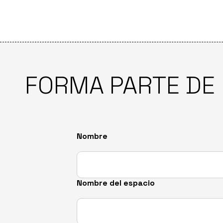
FORMA PARTE DE
Por favor, deja este campo vacío.
Por favor, deja este campo vacío.
Nombre
Nombre del espacio